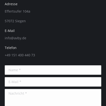
Adresse
Effertsufer 104a
57072 Siegen
E-Mail
info@avby.de
Telefon
+49 151 400 440 73
Name *
E-Mail *
Nachricht *